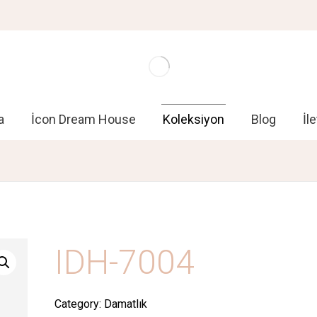
a
İcon Dream House
Koleksiyon
Blog
İl
IDH-7004
Category:
Damatlık