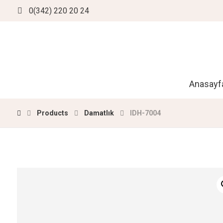
0(342) 220 20 24
Anasayf
Products
Damatlık
IDH-7004